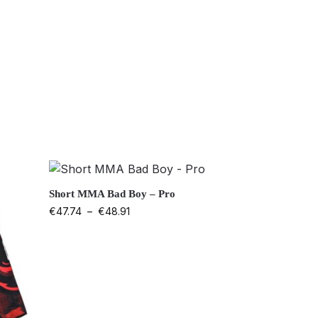
Short MMA Bad Boy – Pro
€
47.74
–
€
48.91