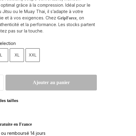
 optimal grâce à la compression. Idéal pour le
 Jitsu ou le Muay Thai, il s’adapte à votre
ie et à vos exigences. Chez
, on
GripForce
authenticité et la performance. Les stocks partent
stez pas sur la touche.
election
L
XL
XXL
Ajouter au panier
es tailles
ratuite en France
t ou remboursé 14 jours