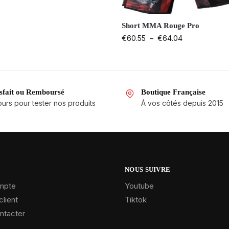
Short MMA Rouge Pro
€
60.55
–
€
64.04
isfait ou Remboursé
Boutique Française
ours pour tester nos produits
À vos côtés depuis 2015
NOUS SUIVRE
mpte
Youtube
client
Tiktok
ntacter