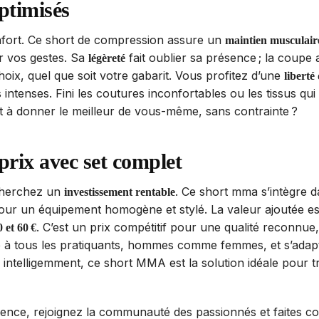
ptimisés
onfort. Ce short de compression assure un
maintien musculair
ur vos gestes. Sa
fait oublier sa présence ; la coupe
légèreté
choix, quel que soit votre gabarit. Vous profitez d’une
liberté
ntenses. Fini les coutures inconfortables ou les tissus qui ir
 à donner le meilleur de vous-même, sans contrainte ?
prix avec set complet
cherchez un
. Ce short mma s’intègre d
investissement rentable
our un équipement homogène et stylé. La valeur ajoutée est
. C’est un prix compétitif pour une qualité reconnue
0 et 60 €
esse à tous les pratiquants, hommes comme femmes, et s’ad
r intelligemment, ce short MMA est la solution idéale pou
férence, rejoignez la communauté des passionnés et faites 