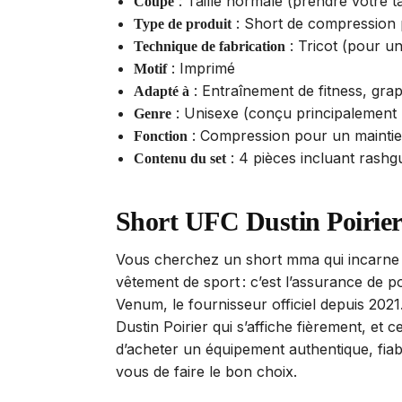
: Taille normale (prendre votre tai
Coupe
: Short de compression 
Type de produit
: Tricot (pour un
Technique de fabrication
: Imprimé
Motif
: Entraînement de fitness, grap
Adapté à
: Unisexe (conçu principalemen
Genre
: Compression pour un maintien
Fonction
: 4 pièces incluant rashg
Contenu du set
Short UFC Dustin Poirier 
Vous cherchez un short mma qui incarne 
vêtement de sport : c’est l’assurance de p
Venum, le fournisseur officiel depuis 2021.
Dustin Poirier qui s’affiche fièrement, et 
d’acheter un équipement authentique, fia
vous de faire le bon choix.