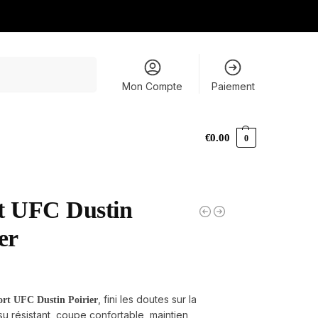
Recherche
Mon Compte
Paiement
€
0.00
0
t UFC Dustin
er
, fini les doutes sur la
ort UFC Dustin Poirier
issu résistant, coupe confortable, maintien