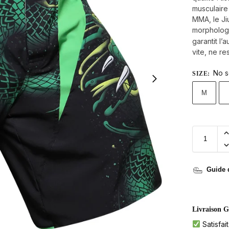
musculaire
MMA, le Jiu
morpholog
garantit l’
vite, ne re
No s
SIZE
:
M
Guide d
Livraison G
Satisfai