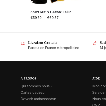
Short MMA Grande Taille
€
59.39
–
€
69.87
Livraison Gratuite
Sat
Partout en France métropolitaine
14 j
À PROPOS
AIDE
Qui sommes nous ?
Mon co
Cartes cadeau
Service 
Devenir ambassabeur
Nous co
CGV