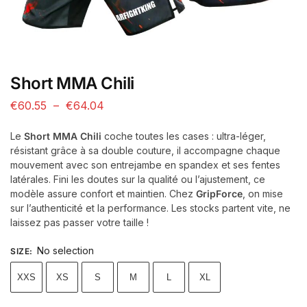
Short MMA Chili
€
60.55
–
€
64.04
Le
Short MMA Chili
coche toutes les cases : ultra-léger,
résistant grâce à sa double couture, il accompagne chaque
mouvement avec son entrejambe en spandex et ses fentes
latérales. Fini les doutes sur la qualité ou l’ajustement, ce
modèle assure confort et maintien. Chez
GripForce
, on mise
sur l’authenticité et la performance. Les stocks partent vite, ne
laissez pas passer votre taille !
No selection
SIZE
:
XXS
XS
S
M
L
XL