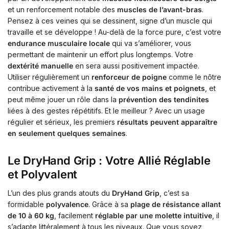
et un renforcement notable des
muscles de l’avant-bras
.
Pensez à ces veines qui se dessinent, signe d’un muscle qui
travaille et se développe ! Au-delà de la force pure, c’est votre
endurance musculaire locale
qui va s’améliorer, vous
permettant de maintenir un effort plus longtemps. Votre
dextérité manuelle
en sera aussi positivement impactée.
Utiliser régulièrement un
renforceur de poigne
comme le nôtre
contribue activement à la
santé de vos mains et poignets
, et
peut même jouer un rôle dans la
prévention des tendinites
liées à des gestes répétitifs. Et le meilleur ? Avec un usage
régulier et sérieux, les premiers
résultats peuvent apparaître
en seulement quelques semaines
.
Le DryHand Grip : Votre Allié Réglable
et Polyvalent
L’un des plus grands atouts du
DryHand Grip
, c’est sa
formidable
polyvalence
. Grâce à sa
plage de résistance allant
de 10 à 60 kg
, facilement
réglable par une molette intuitive
, il
s’adapte littéralement à tous les niveaux. Que vous soyez